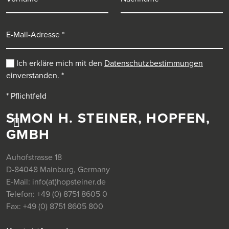
E-Mail-Adresse
Ich erkläre mich mit den
Datenschutzbestimmungen
einverstanden.
*
* Pflichtfeld
SIMON H. STEINER, HOPFEN,
GMBH
Auhofstrasse 18
D-84048 Mainburg, Germany
E-Mail:
info(at)hopsteiner.de
Telefon:
+49 (0) 8751 8605 0
Fax:
+49 (0) 8751 8605 800