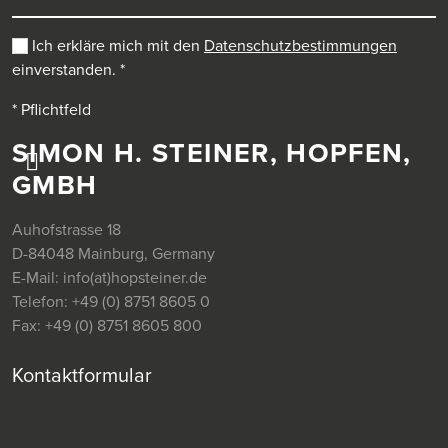
Ich erkläre mich mit den
Datenschutzbestimmungen
einverstanden.
*
* Pflichtfeld
SIMON H. STEINER, HOPFEN,
GMBH
Auhofstrasse 18
D-84048 Mainburg, Germany
E-Mail:
info(at)hopsteiner.de
Telefon:
+49 (0) 8751 8605 0
Fax:
+49 (0) 8751 8605 800
Kontaktformular