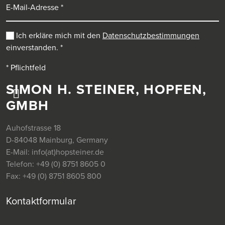
Ich erkläre mich mit den
Datenschutzbestimmungen
einverstanden.
*
* Pflichtfeld
SIMON H. STEINER, HOPFEN,
GMBH
Auhofstrasse 18
D-84048 Mainburg, Germany
E-Mail:
info(at)hopsteiner.de
Telefon:
+49 (0) 8751 8605 0
Fax:
+49 (0) 8751 8605 800
Kontaktformular