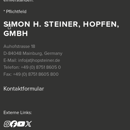
* Pflichtfeld
SIMON H. STEINER, HOPFEN,
GMBH
Auhofstrasse 18
D-84048 Mainburg, Germany
E-Mail:
info(at)hopsteiner.de
Telefon:
+49 (0) 8751 8605 0
Fax:
+49 (0) 8751 8605 800
Kontaktformular
Externe Links:
Instagram
Facebook
YouTube
X formerly(twitter)