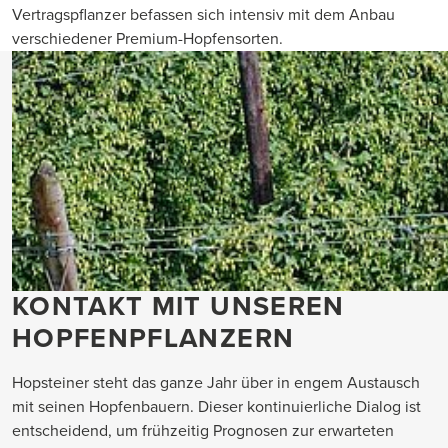
Vertragspflanzer befassen sich intensiv mit dem Anbau
verschiedener Premium-Hopfensorten.
KONTAKT MIT UNSEREN
HOPFENPFLANZERN
Hopsteiner steht das ganze Jahr über in engem Austausch
mit seinen Hopfenbauern. Dieser kontinuierliche Dialog ist
entscheidend, um frühzeitig Prognosen zur erwarteten