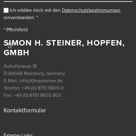
Ich erkläre mich mit den
Datenschutzbestimmungen
einverstanden.
*
* Pflichtfeld
SIMON H. STEINER, HOPFEN,
GMBH
Auhofstrasse 18
D-84048 Mainburg, Germany
E-Mail:
info(at)hopsteiner.de
Telefon:
+49 (0) 8751 8605 0
Fax:
+49 (0) 8751 8605 800
Kontaktformular
Externe Links: