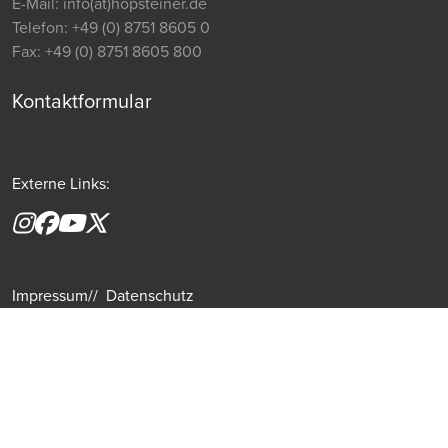
E-Mail:
info(at)hopsteiner.de
Telefon:
+49 (0) 8751 8605 0
Fax:
+49 (0) 8751 8605 800
Kontaktformular
Externe Links:
Instagram
Facebook
YouTube
X formerly(twitter)
Impressum
Datenschutz