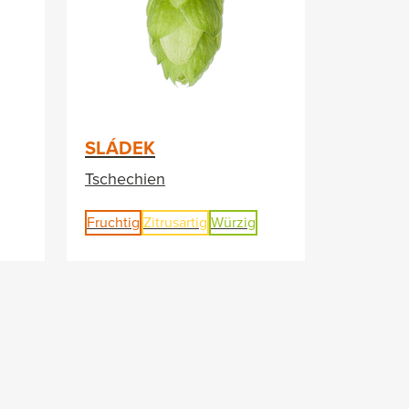
SLÁDEK
Tschechien
Fruchtig
Zitrusartig
Würzig