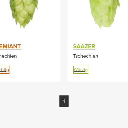
EMIANT
SAAZER
hechien
Tschechien
chtig
Würzig
1