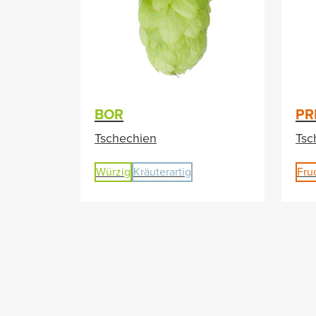
BOR
PR
Tschechien
Tsc
Würzig
Kräuterartig
Fru