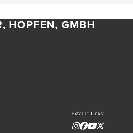
R, HOPFEN, GMBH
Externe Links:
Instagram
Facebook
YouTube
X formerly(tw