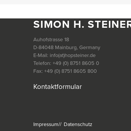
SIMON H. STEINE
Auhofstrasse 18
D-84048 Mainburg, Germany
E-Mail:
info(at)hopsteiner.de
Telefon:
+49 (0) 8751 8605 0
Fax:
+49 (0) 8751 8605 800
Kontaktformular
Impressum
Datenschutz