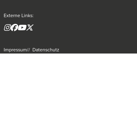
Externe Links:
Instagram
Facebook
YouTube
X formerly(twitter)
Impressum
Datenschutz