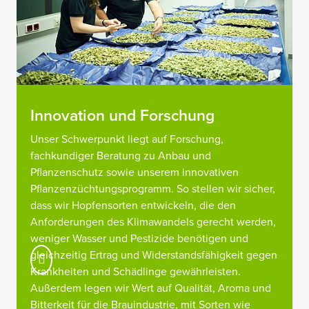
Innovation und Forschung
Unser Schwerpunkt liegt auf Forschung,
fachkundiger Beratung zu Anbau und
Pflanzenschutz sowie unserem innovativen
Pflanzenzüchtungsprogramm. So stellen wir sicher,
dass wir Hopfensorten entwickeln, die den
Anforderungen des Klimawandels gerecht werden,
weniger Wasser und Pestizide benötigen und
gleichzeitig Ertrag und Widerstandsfähigkeit gegen
Krankheiten und Schädlinge gewährleisten.
Außerdem legen wir Wert auf Qualität, Aroma und
Bitterkeit für die Brauindustrie, mit Sorten wie