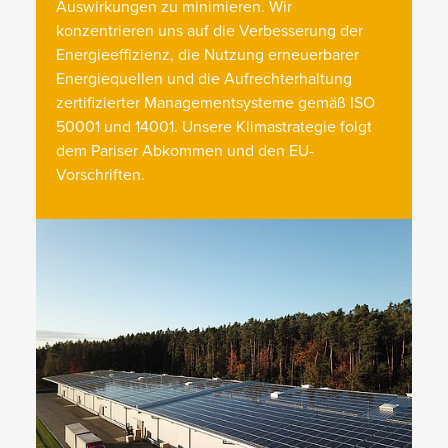
Auswirkungen zu minimieren. Wir
konzentrieren uns auf die Verbesserung der
Energieeffizienz, die Nutzung erneuerbarer
Energiequellen und die Aufrechterhaltung
zertifizierter Managementsysteme gemäß ISO
50001 und 14001. Unsere Klimastrategie folgt
dem Pariser Abkommen und den EU-
Vorschriften.