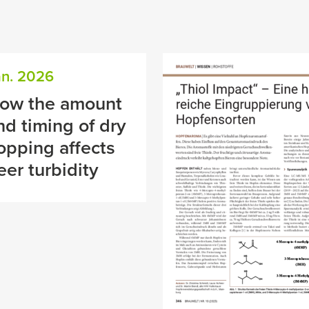
an. 2026
ow the amount
nd timing of dry
opping affects
eer turbidity