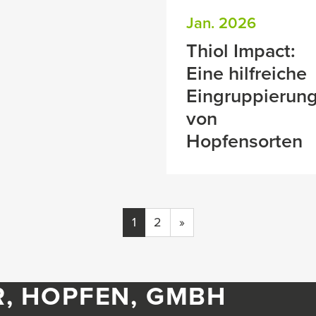
Jan. 2026
Thiol Impact:
Eine hilfreiche
Eingruppierun
von
Hopfensorten
1
2
»
R, HOPFEN, GMBH