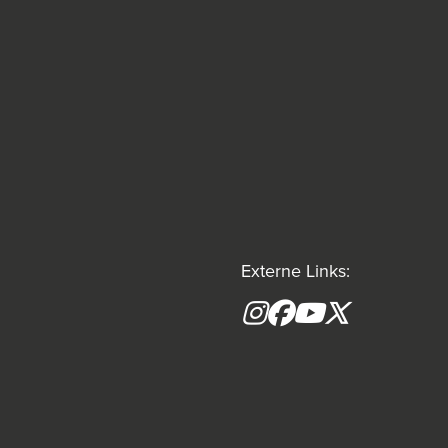
Externe Links:
Instagram
Facebook
YouTube
X formerly(tw