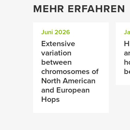
MEHR ERFAHREN
Juni 2026
J
Extensive
H
variation
a
between
h
chromosomes of
b
North American
and European
Hops