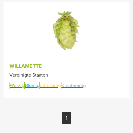
WILLAMETTE
Vereinigte Staaten
Würzig
Blumig
Zitrusartig
Kräuterartig
1