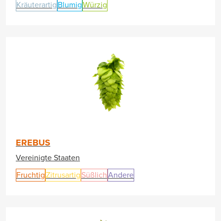
Kräuterartig
Blumig
Würzig
EREBUS
Vereinigte Staaten
Fruchtig
Zitrusartig
Süßlich
Andere