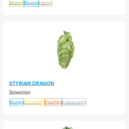
Würzig
Blumig
Harzig
STYRIAN DRAGON
Slowenien
Blumig
Zitrusartig
Fruchtig
Kräuterartig