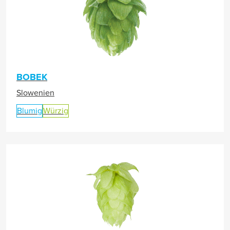
BOBEK
Slowenien
Blumig
Würzig