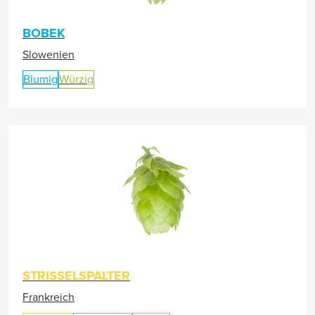
BOBEK
Slowenien
Blumig
Würzig
STRISSELSPALTER
Frankreich