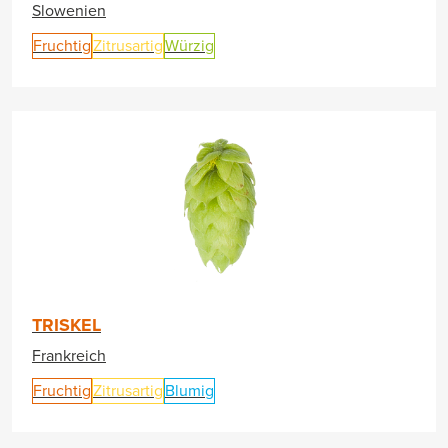
Slowenien
Fruchtig
Zitrusartig
Würzig
TRISKEL
Frankreich
Fruchtig
Zitrusartig
Blumig