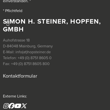
einverstanden.
*
* Pflichtfeld
SIMON H. STEINER, HOPFEN,
GMBH
Auhofstrasse 18
D-84048 Mainburg, Germany
E-Mail:
info(at)hopsteiner.de
Telefon:
+49 (0) 8751 8605 0
Fax:
+49 (0) 8751 8605 800
Kontaktformular
Externe Links:
Instagram
Facebook
YouTube
X formerly(twitter)