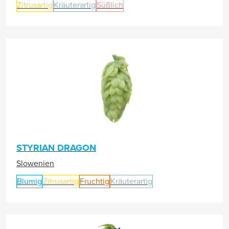
Zitrusartig
Kräuterartig
Süßlich
STYRIAN DRAGON
Slowenien
Blumig
Zitrusartig
Fruchtig
Kräuterartig