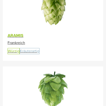
ARAMIS
Frankreich
Würzig
Kräuterartig