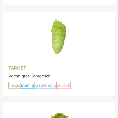
TARGET
Vereinigtes Königreich
Harzig
Blumig
Kräuterartig
Süßlich