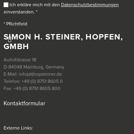
Ich erkläre mich mit den
Datenschutzbestimmungen
einverstanden.
*
* Pflichtfeld
SIMON H. STEINER, HOPFEN,
GMBH
Auhofstrasse 18
D-84048 Mainburg, Germany
E-Mail:
info(at)hopsteiner.de
Telefon:
+49 (0) 8751 8605 0
Fax:
+49 (0) 8751 8605 800
Kontaktformular
Externe Links: