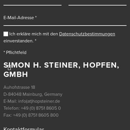
E-Mail-Adresse
Ich erkläre mich mit den
Datenschutzbestimmungen
einverstanden.
*
* Pflichtfeld
SIMON H. STEINER, HOPFEN,
GMBH
Auhofstrasse 18
D-84048 Mainburg, Germany
E-Mail:
info(at)hopsteiner.de
Telefon:
+49 (0) 8751 8605 0
Fax:
+49 (0) 8751 8605 800
Kontaktformular