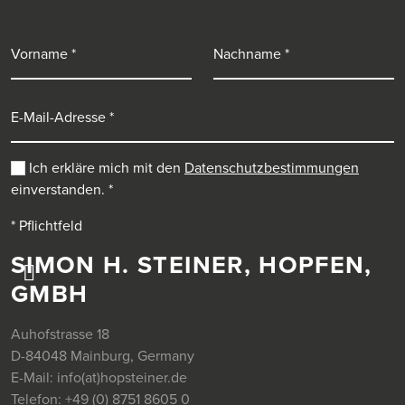
Vorname
Nachname
E-Mail-Adresse
Ich erkläre mich mit den
Datenschutzbestimmungen
einverstanden.
*
* Pflichtfeld
SIMON H. STEINER, HOPFEN,
GMBH
Auhofstrasse 18
D-84048 Mainburg, Germany
E-Mail:
info(at)hopsteiner.de
Telefon:
+49 (0) 8751 8605 0