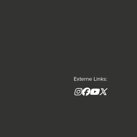
Externe Links:
Instagram
Facebook
YouTube
X formerly(tw