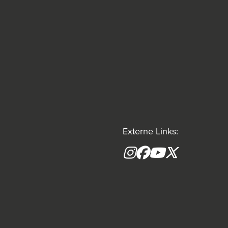
Externe Links:
Instagram
Facebook
YouTube
X formerly(tw