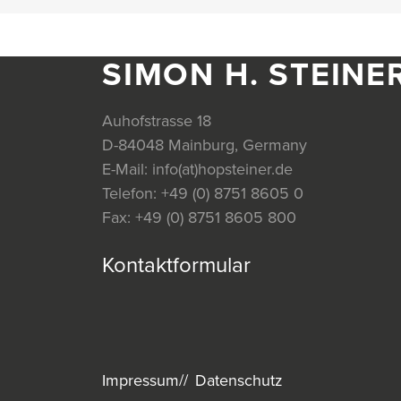
SIMON H. STEINE
Auhofstrasse 18
D-84048 Mainburg, Germany
E-Mail:
info(at)hopsteiner.de
Telefon:
+49 (0) 8751 8605 0
Fax:
+49 (0) 8751 8605 800
Kontaktformular
Impressum
Datenschutz