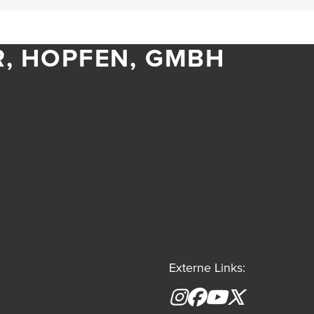
R, HOPFEN, GMBH
Externe Links:
Instagram
Facebook
YouTube
X formerly(tw