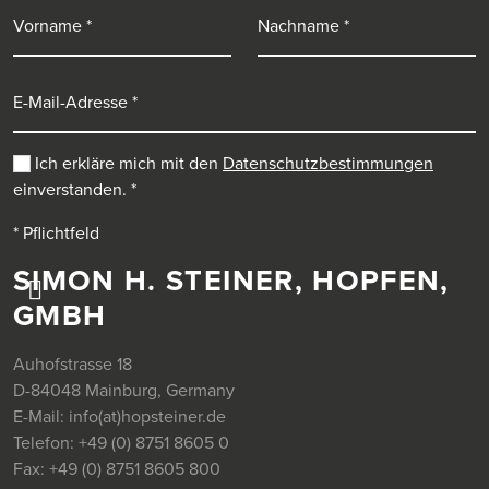
Vorname
Nachname
E-Mail-Adresse
Ich erkläre mich mit den
Datenschutzbestimmungen
einverstanden.
*
* Pflichtfeld
SIMON H. STEINER, HOPFEN,
GMBH
Auhofstrasse 18
D-84048 Mainburg, Germany
E-Mail:
info(at)hopsteiner.de
Telefon:
+49 (0) 8751 8605 0
Fax:
+49 (0) 8751 8605 800