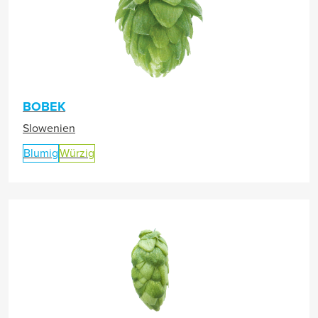
BOBEK
Slowenien
Blumig
Würzig