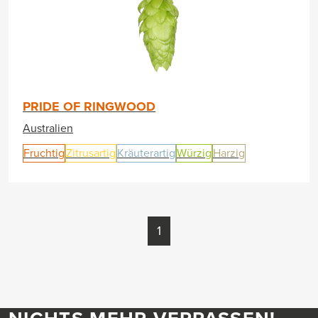
PRIDE OF RINGWOOD
Australien
Fruchtig
Zitrusartig
Kräuterartig
Würzig
Harzig
1