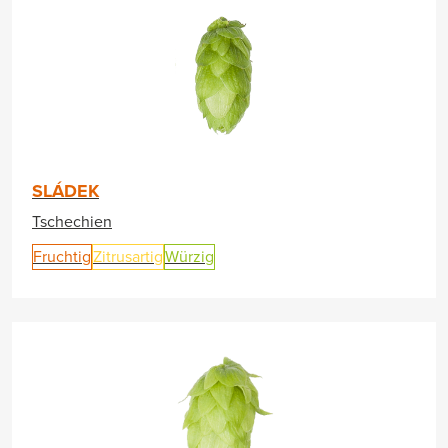
SLÁDEK
Tschechien
Fruchtig
Zitrusartig
Würzig