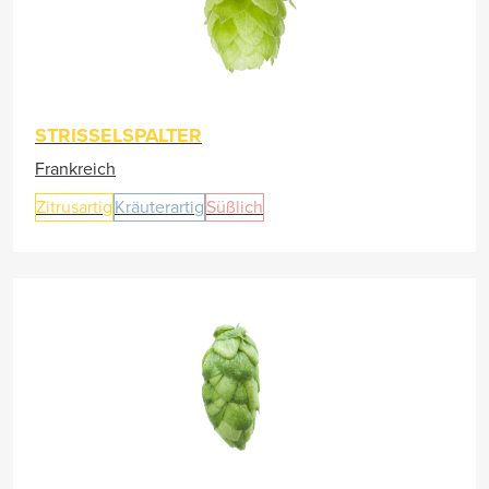
STRISSELSPALTER
Frankreich
Zitrusartig
Kräuterartig
Süßlich