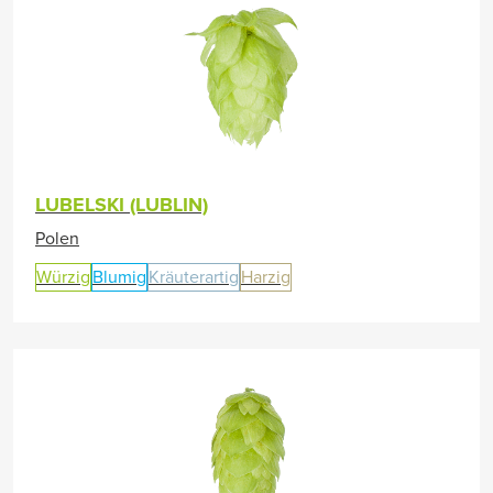
LUBELSKI (LUBLIN)
Polen
Würzig
Blumig
Kräuterartig
Harzig