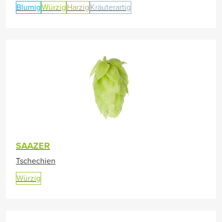
Blumig
Würzig
Harzig
Kräuterartig
SAAZER
Tschechien
Würzig