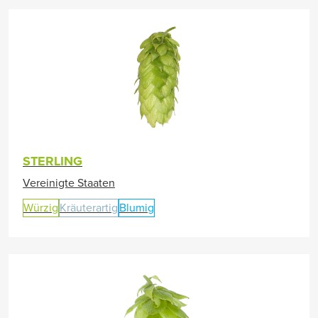
STERLING
Vereinigte Staaten
Würzig
Kräuterartig
Blumig