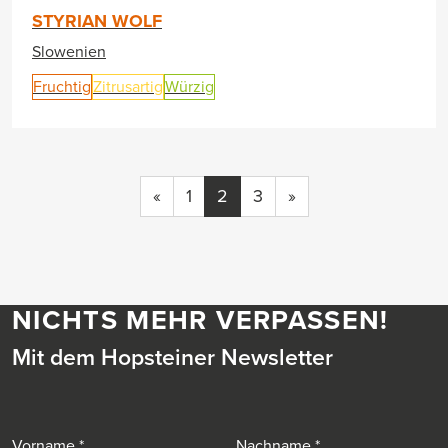
STYRIAN WOLF
Slowenien
Fruchtig
Zitrusartig
Würzig
«
1
2
3
»
NICHTS MEHR VERPASSEN!
Mit dem Hopsteiner Newsletter
Vorname
Nachname