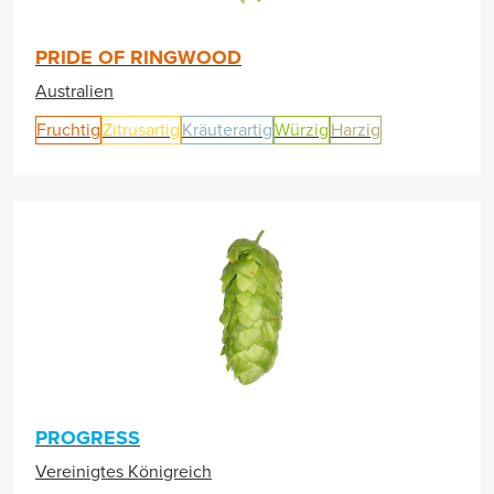
PRIDE OF RINGWOOD
Australien
Fruchtig
Zitrusartig
Kräuterartig
Würzig
Harzig
PROGRESS
Vereinigtes Königreich