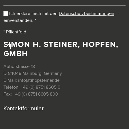
Ich erkläre mich mit den
Datenschutzbestimmungen
einverstanden.
*
* Pflichtfeld
SIMON H. STEINER, HOPFEN,
GMBH
Auhofstrasse 18
D-84048 Mainburg, Germany
E-Mail:
info(at)hopsteiner.de
Telefon:
+49 (0) 8751 8605 0
Fax:
+49 (0) 8751 8605 800
Kontaktformular