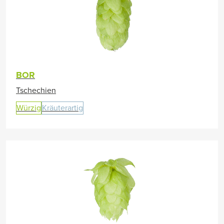
BOR
Tschechien
Würzig
Kräuterartig