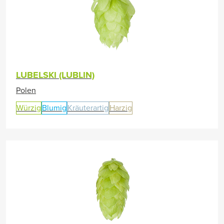
LUBELSKI (LUBLIN)
Polen
Würzig
Blumig
Kräuterartig
Harzig