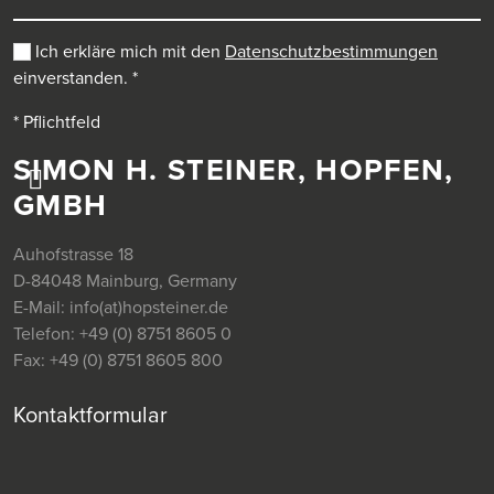
Ich erkläre mich mit den
Datenschutzbestimmungen
einverstanden.
*
* Pflichtfeld
SIMON H. STEINER, HOPFEN,
GMBH
Auhofstrasse 18
D-84048 Mainburg, Germany
E-Mail:
info(at)hopsteiner.de
Telefon:
+49 (0) 8751 8605 0
Fax:
+49 (0) 8751 8605 800
Kontaktformular