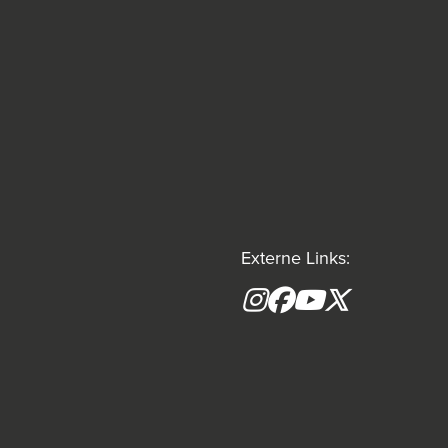
Externe Links:
Instagram
Facebook
YouTube
X formerly(tw