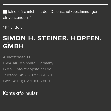
Ich erkläre mich mit den
Datenschutzbestimmungen
einverstanden.
*
* Pflichtfeld
SIMON H. STEINER, HOPFEN,
GMBH
Auhofstrasse 18
D-84048 Mainburg, Germany
E-Mail:
info(at)hopsteiner.de
Telefon:
+49 (0) 8751 8605 0
Fax:
+49 (0) 8751 8605 800
Kontaktformular