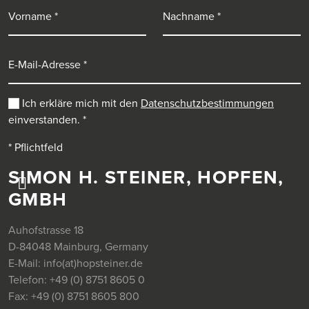
Vorname
Nachname
E-Mail-Adresse
Ich erkläre mich mit den
Datenschutzbestimmungen
einverstanden.
*
* Pflichtfeld
SIMON H. STEINER, HOPFEN,
GMBH
Auhofstrasse 18
D-84048 Mainburg, Germany
E-Mail:
info(at)hopsteiner.de
Telefon:
+49 (0) 8751 8605 0
Fax:
+49 (0) 8751 8605 800