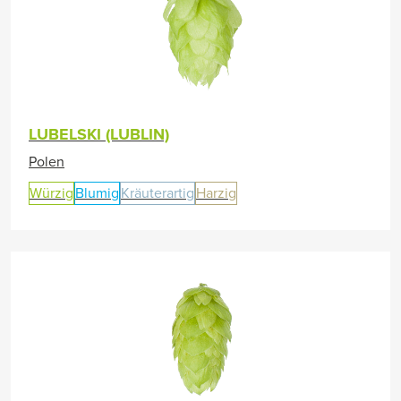
LUBELSKI (LUBLIN)
Polen
Würzig
Blumig
Kräuterartig
Harzig