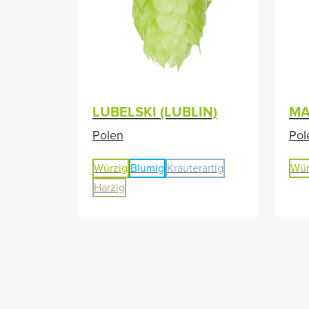
LUBELSKI (LUBLIN)
MA
Polen
Pol
Würzig
Blumig
Kräuterartig
Wür
Harzig