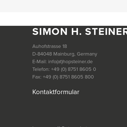
SIMON H. STEINE
Auhofstrasse 18
D-84048 Mainburg, Germany
E-Mail:
info(at)hopsteiner.de
Telefon:
+49 (0) 8751 8605 0
Fax:
+49 (0) 8751 8605 800
Kontaktformular