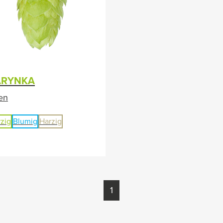
RYNKA
en
zig
Blumig
Harzig
1