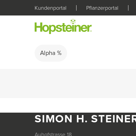
Kundenportal
Pflanzerportal
Alpha %
SIMON H. STEINE
Auhofstrasse 18