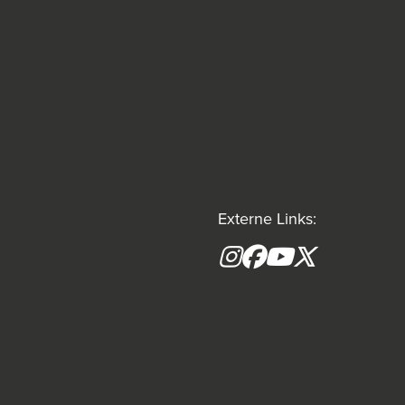
Externe Links:
Instagram
Facebook
YouTube
X formerly(tw