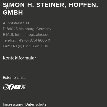
SIMON H. STEINER, HOPFEN,
GMBH
Auhofstrasse 18
D-84048 Mainburg, Germany
E-Mail:
info(at)hopsteiner.de
Telefon:
+49 (0) 8751 8605 0
Fax:
+49 (0) 8751 8605 800
Kontaktformular
Externe Links:
Instagram
Facebook
YouTube
X formerly(twitter)
Impressum
Datenschutz