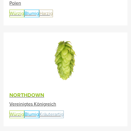
Polen
Würzig
Blumig
Harzig
NORTHDOWN
Vereinigtes Königreich
Würzig
Blumig
Kräuterartig