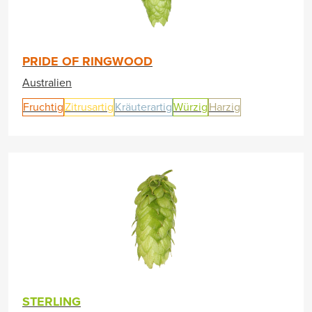
PRIDE OF RINGWOOD
Australien
Fruchtig
Zitrusartig
Kräuterartig
Würzig
Harzig
STERLING