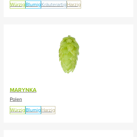
Würzig
Blumig
Kräuterartig
Harzig
MARYNKA
Polen
Würzig
Blumig
Harzig