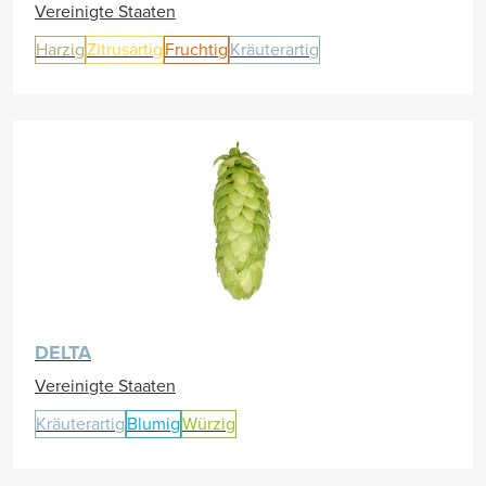
Vereinigte Staaten
Harzig
Zitrusartig
Fruchtig
Kräuterartig
DELTA
Vereinigte Staaten
Kräuterartig
Blumig
Würzig