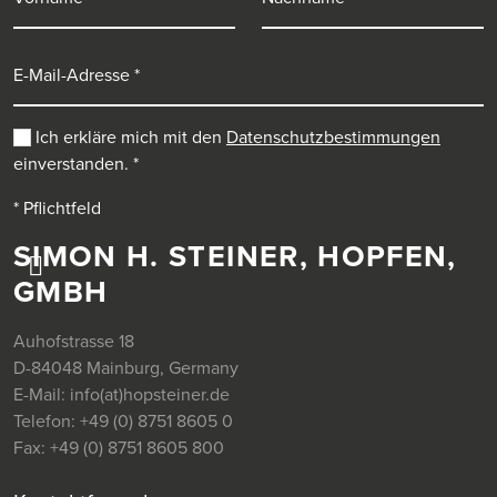
E-Mail-Adresse
Ich erkläre mich mit den
Datenschutzbestimmungen
einverstanden.
*
* Pflichtfeld
SIMON H. STEINER, HOPFEN,
GMBH
Auhofstrasse 18
D-84048 Mainburg, Germany
E-Mail:
info(at)hopsteiner.de
Telefon:
+49 (0) 8751 8605 0
Fax:
+49 (0) 8751 8605 800