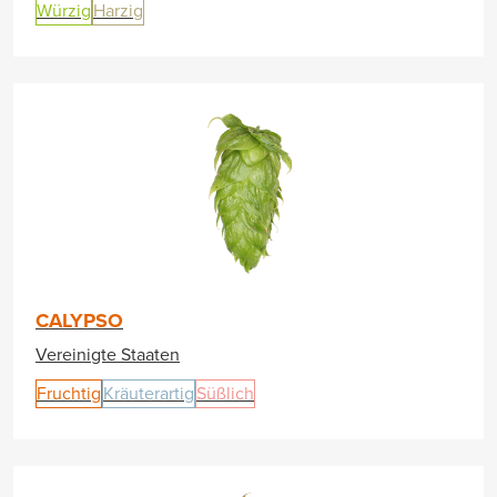
Würzig
Harzig
CALYPSO
Vereinigte Staaten
Fruchtig
Kräuterartig
Süßlich