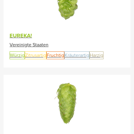
EUREKA!
Vereinigte Staaten
Würzig
Zitrusartig
Fruchtig
Kräuterartig
Harzig