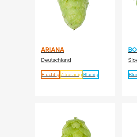
ARIANA
BO
Deutschland
Slo
Fruchtig
Zitrusartig
Blumig
Blu