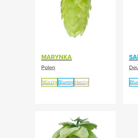
MARYNKA
SA
Polen
Deu
Würzig
Blumig
Harzig
Blu