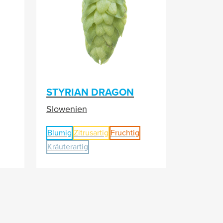
STYRIAN DRAGON
Slowenien
Blumig
Zitrusartig
Fruchtig
Kräuterartig