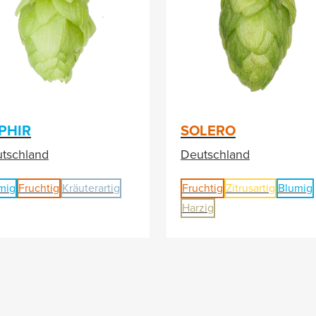
PHIR
SOLERO
tschland
Deutschland
mig
Fruchtig
Kräuterartig
Fruchtig
Zitrusartig
Blumig
Harzig