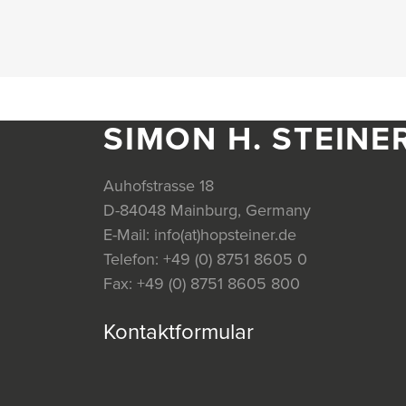
SIMON H. STEINE
Auhofstrasse 18
D-84048 Mainburg, Germany
E-Mail:
info(at)hopsteiner.de
Telefon:
+49 (0) 8751 8605 0
Fax:
+49 (0) 8751 8605 800
Kontaktformular