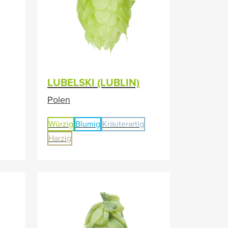
LUBELSKI (LUBLIN)
Polen
Würzig
Blumig
Kräuterartig
Harzig