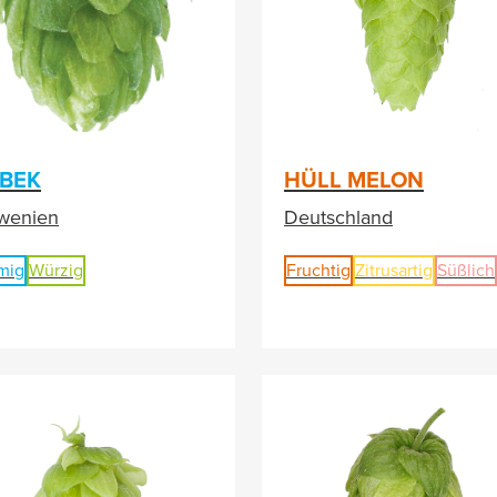
BEK
HÜLL MELON
wenien
Deutschland
mig
Würzig
Fruchtig
Zitrusartig
Süßlich