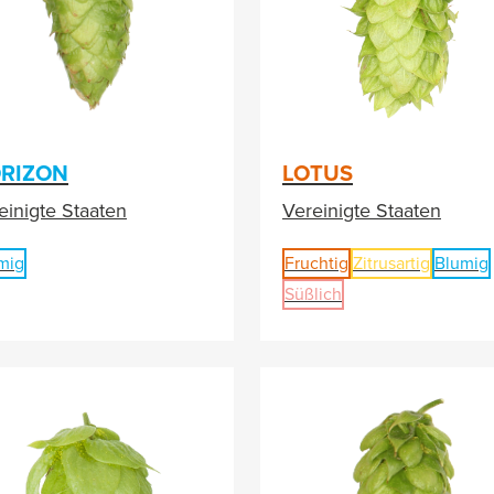
RIZON
LOTUS
einigte Staaten
Vereinigte Staaten
mig
Fruchtig
Zitrusartig
Blumig
Süßlich