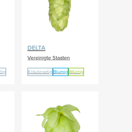
DELTA
Vereinigte Staaten
tig
Kräuterartig
Blumig
Würzig