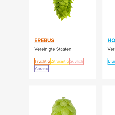
EREBUS
HO
Vereinigte Staaten
Ver
Fruchtig
Zitrusartig
Süßlich
Blu
Andere