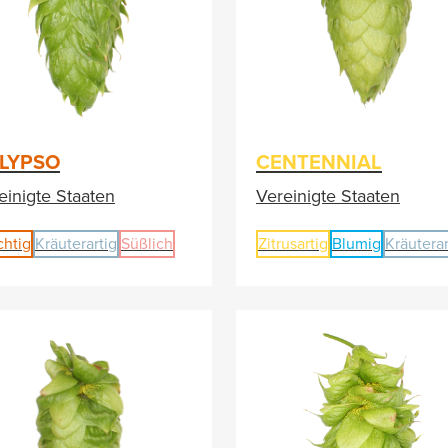
LYPSO
CENTENNIAL
einigte Staaten
Vereinigte Staaten
chtig
Kräuterartig
Süßlich
Zitrusartig
Blumig
Kräuterar