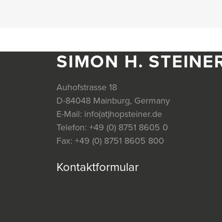
SIMON H. STEINE
Auhofstrasse 18
D-84048 Mainburg, Germany
E-Mail:
info(at)hopsteiner.de
Telefon:
+49 (0) 8751 8605 0
Fax:
+49 (0) 8751 8605 800
Kontaktformular