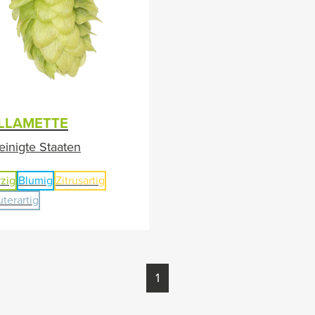
LLAMETTE
einigte Staaten
zig
Blumig
Zitrusartig
uterartig
1