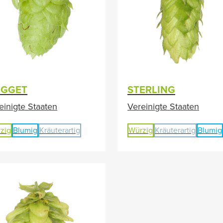
GGET
STERLING
einigte Staaten
Vereinigte Staaten
zig
Blumig
Kräuterartig
Würzig
Kräuterartig
Blumig