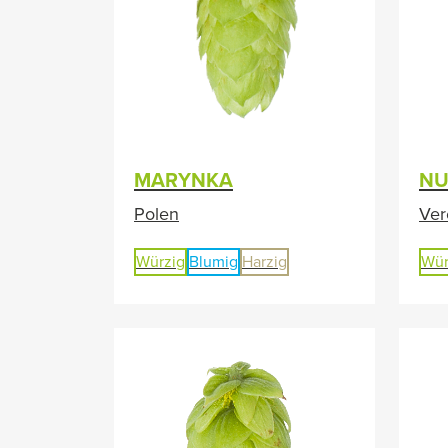
MARYNKA
NU
Polen
Ver
Würzig
Blumig
Harzig
Wür