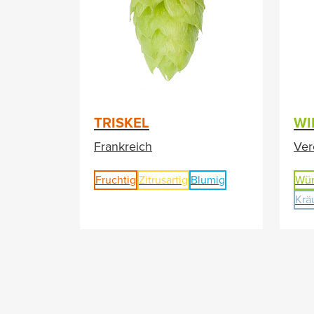
TRISKEL
WI
Frankreich
Ver
Fruchtig
Zitrusartig
Blumig
Wür
Krä