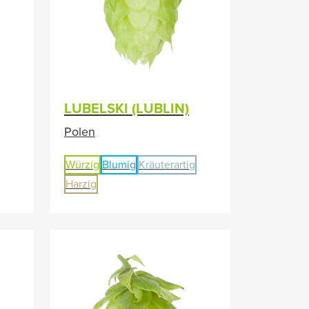
LUBELSKI (LUBLIN)
Polen
Würzig
Blumig
Kräuterartig
Harzig