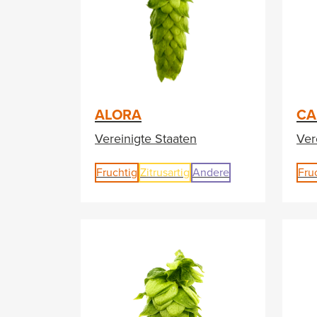
ALORA
CA
Vereinigte Staaten
Ver
Fruchtig
Zitrusartig
Andere
Fru