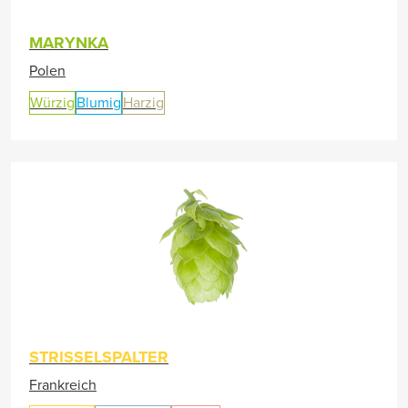
MARYNKA
Polen
Würzig
Blumig
Harzig
STRISSELSPALTER
Frankreich