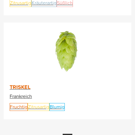
Zitrusartig
Kräuterartig
Süßlich
TRISKEL
Frankreich
Fruchtig
Zitrusartig
Blumig