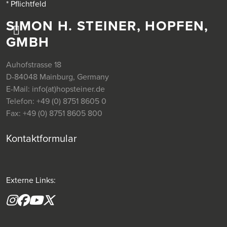
* Pflichtfeld
SIMON H. STEINER, HOPFEN,
GMBH
Auhofstrasse 18
D-84048 Mainburg, Germany
E-Mail:
info(at)hopsteiner.de
Telefon:
+49 (0) 8751 8605 0
Fax:
+49 (0) 8751 8605 800
Kontaktformular
Externe Links:
Instagram
Facebook
YouTube
X formerly(twitter)