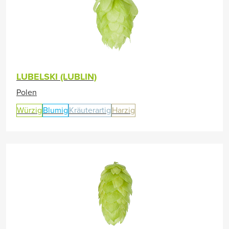
LUBELSKI (LUBLIN)
Polen
Würzig
Blumig
Kräuterartig
Harzig