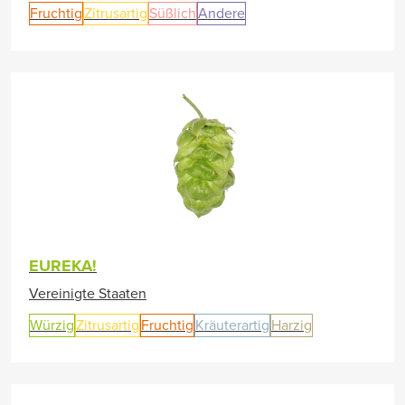
Fruchtig
Zitrusartig
Süßlich
Andere
EUREKA!
Vereinigte Staaten
Würzig
Zitrusartig
Fruchtig
Kräuterartig
Harzig