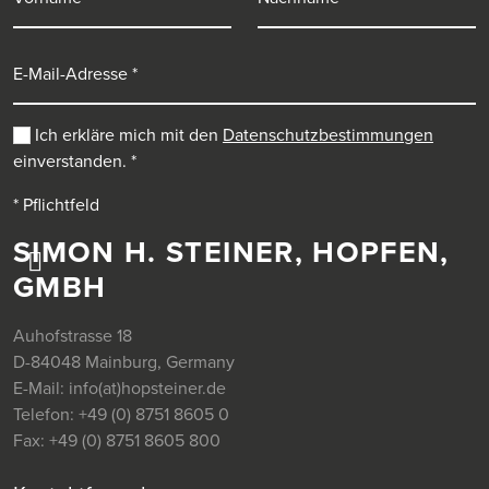
E-Mail-Adresse
Ich erkläre mich mit den
Datenschutzbestimmungen
einverstanden.
*
* Pflichtfeld
SIMON H. STEINER, HOPFEN,
GMBH
Auhofstrasse 18
D-84048 Mainburg, Germany
E-Mail:
info(at)hopsteiner.de
Telefon:
+49 (0) 8751 8605 0
Fax:
+49 (0) 8751 8605 800