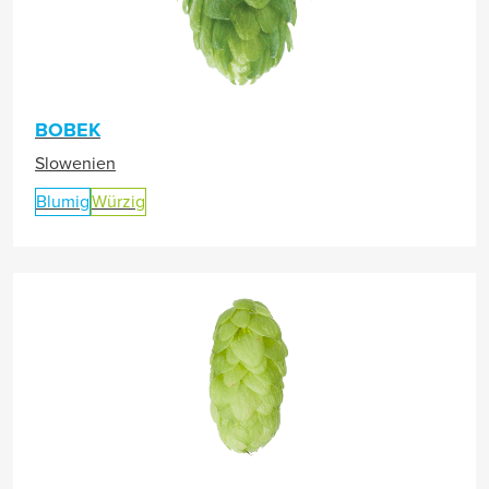
BOBEK
Slowenien
Blumig
Würzig