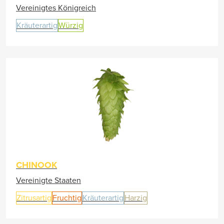
Vereinigtes Königreich
Kräuterartig
Würzig
CHINOOK
Vereinigte Staaten
Zitrusartig
Fruchtig
Kräuterartig
Harzig