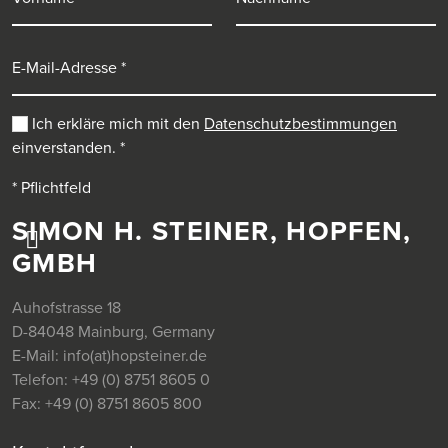
E-Mail-Adresse
Ich erkläre mich mit den
Datenschutzbestimmungen
einverstanden.
*
* Pflichtfeld
SIMON H. STEINER, HOPFEN,
GMBH
Auhofstrasse 18
D-84048 Mainburg, Germany
E-Mail:
info(at)hopsteiner.de
Telefon:
+49 (0) 8751 8605 0
Fax:
+49 (0) 8751 8605 800