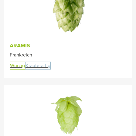
ARAMIS
Frankreich
Würzig
Kräuterartig