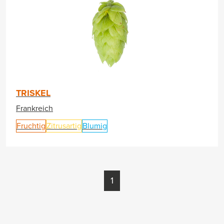
TRISKEL
Frankreich
Fruchtig
Zitrusartig
Blumig
1