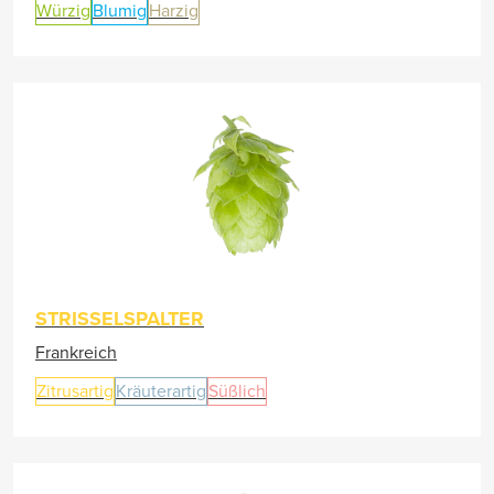
Würzig
Blumig
Harzig
STRISSELSPALTER
Frankreich
Zitrusartig
Kräuterartig
Süßlich