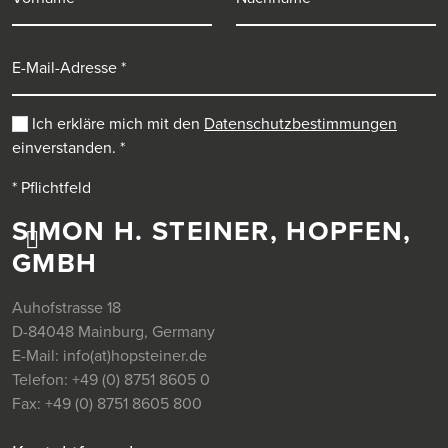
E-Mail-Adresse
Ich erkläre mich mit den
Datenschutzbestimmungen
einverstanden.
*
* Pflichtfeld
SIMON H. STEINER, HOPFEN,
GMBH
Auhofstrasse 18
D-84048 Mainburg, Germany
E-Mail:
info(at)hopsteiner.de
Telefon:
+49 (0) 8751 8605 0
Fax:
+49 (0) 8751 8605 800