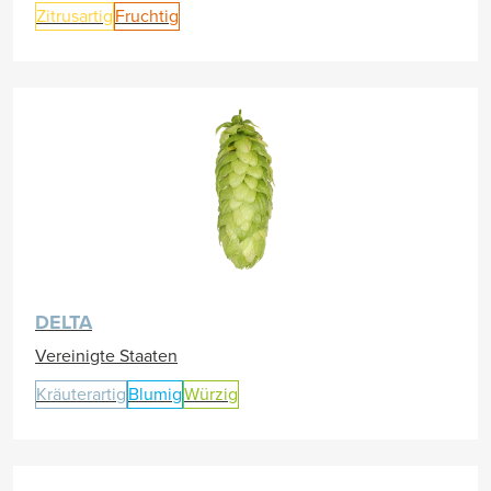
Zitrusartig
Fruchtig
DELTA
Vereinigte Staaten
Kräuterartig
Blumig
Würzig