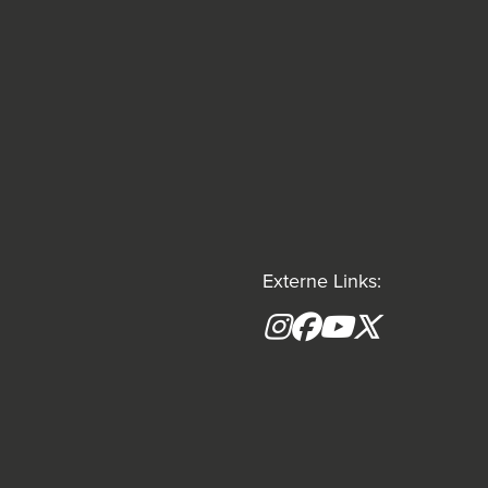
Externe Links:
Instagram
Facebook
YouTube
X formerly(tw