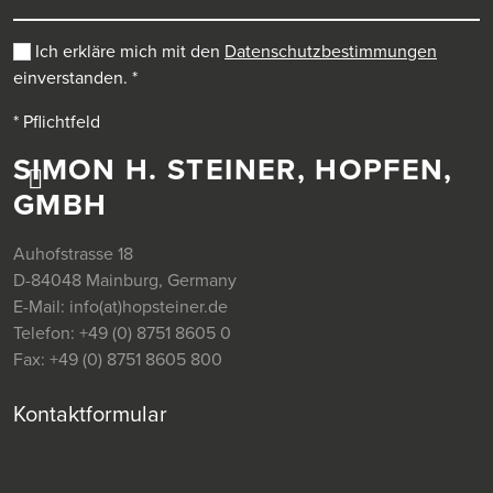
Ich erkläre mich mit den
Datenschutzbestimmungen
einverstanden.
*
* Pflichtfeld
SIMON H. STEINER, HOPFEN,
GMBH
Auhofstrasse 18
D-84048 Mainburg, Germany
E-Mail:
info(at)hopsteiner.de
Telefon:
+49 (0) 8751 8605 0
Fax:
+49 (0) 8751 8605 800
Kontaktformular