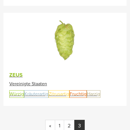
ZEUS
Vereinigte Staaten
Würzig
Kräuterartig
Zitrusartig
Fruchtig
Harzig
«
1
2
3