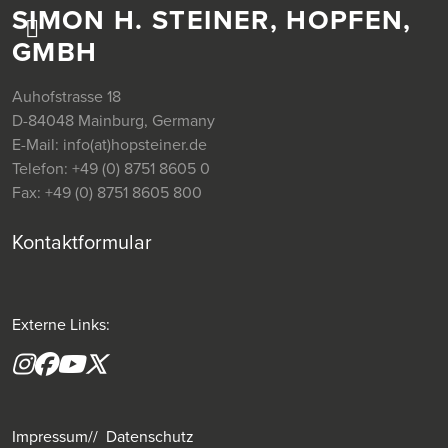
SIMON H. STEINER, HOPFEN,
GMBH
Auhofstrasse 18
D-84048 Mainburg, Germany
E-Mail:
info(at)hopsteiner.de
Telefon:
+49 (0) 8751 8605 0
Fax:
+49 (0) 8751 8605 800
Kontaktformular
Externe Links:
Instagram
Facebook
YouTube
X formerly(twitter)
Impressum
Datenschutz