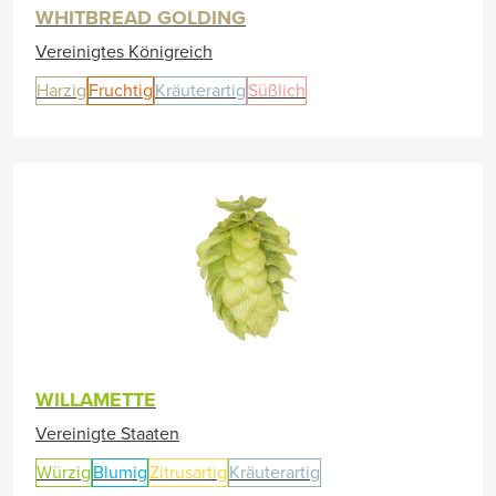
WHITBREAD GOLDING
Vereinigtes Königreich
Harzig
Fruchtig
Kräuterartig
Süßlich
WILLAMETTE
Vereinigte Staaten
Würzig
Blumig
Zitrusartig
Kräuterartig