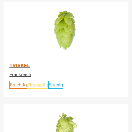
TRISKEL
Frankreich
Fruchtig
Zitrusartig
Blumig