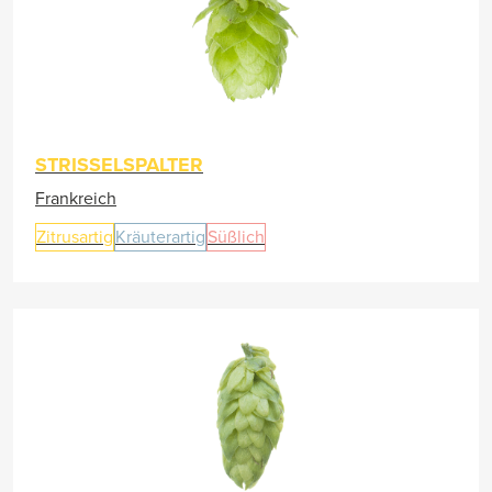
STRISSELSPALTER
Frankreich
Zitrusartig
Kräuterartig
Süßlich