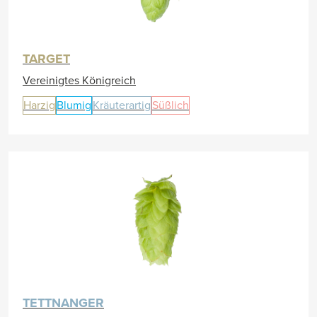
TARGET
Vereinigtes Königreich
Harzig
Blumig
Kräuterartig
Süßlich
TETTNANGER