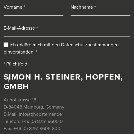
Vorname
Nachname
E-Mail-Adresse
Ich erkläre mich mit den
Datenschutzbestimmungen
einverstanden.
*
* Pflichtfeld
SIMON H. STEINER, HOPFEN,
GMBH
Auhofstrasse 18
D-84048 Mainburg, Germany
E-Mail:
info(at)hopsteiner.de
Telefon:
+49 (0) 8751 8605 0
Fax:
+49 (0) 8751 8605 800