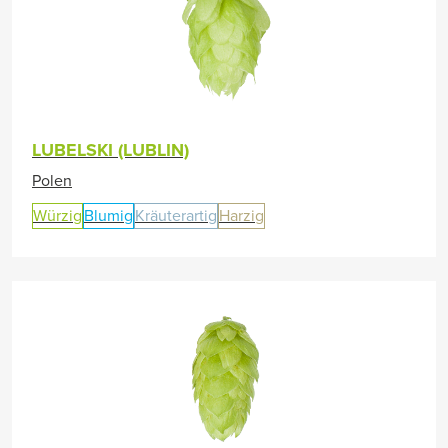
LUBELSKI (LUBLIN)
Polen
Würzig
Blumig
Kräuterartig
Harzig