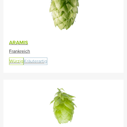
ARAMIS
Frankreich
Würzig
Kräuterartig