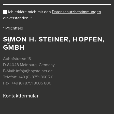
Ich erkläre mich mit den
Datenschutzbestimmungen
einverstanden.
*
* Pflichtfeld
SIMON H. STEINER, HOPFEN,
GMBH
Auhofstrasse 18
D-84048 Mainburg, Germany
E-Mail:
info(at)hopsteiner.de
Telefon:
+49 (0) 8751 8605 0
Fax:
+49 (0) 8751 8605 800
Kontaktformular