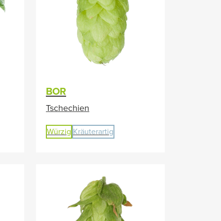
BOR
Tschechien
Würzig
Kräuterartig