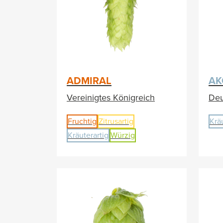
ADMIRAL
AK
Vereinigtes Königreich
Deu
Fruchtig
Zitrusartig
Krä
Kräuterartig
Würzig