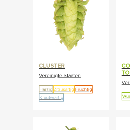
CLUSTER
CO
T
Vereinigte Staaten
Ver
Harzig
Zitrusartig
Fruchtig
Wür
Kräuterartig