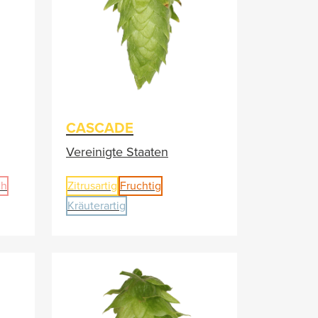
CASCADE
Vereinigte Staaten
ch
Zitrusartig
Fruchtig
Kräuterartig