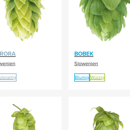
RORA
BOBEK
wenien
Slowenien
uterartig
Blumig
Würzig