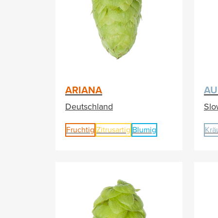
ARIANA
AU
Deutschland
Slo
Fruchtig
Zitrusartig
Blumig
Krä