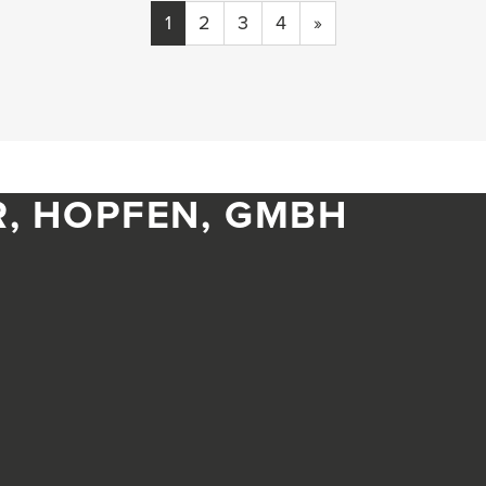
1
2
3
4
»
R, HOPFEN, GMBH