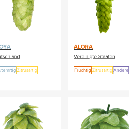
OYA
ALORA
tschland
Vereinigte Staaten
uterartig
Zitrusartig
Fruchtig
Zitrusartig
Andere