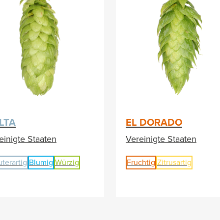
LTA
EL DORADO
einigte Staaten
Vereinigte Staaten
uterartig
Blumig
Würzig
Fruchtig
Zitrusartig