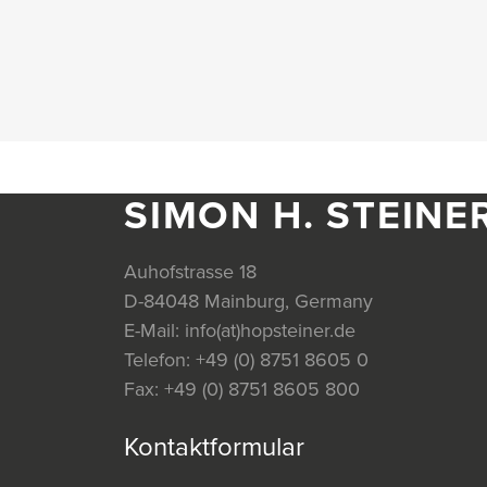
SIMON H. STEINE
Auhofstrasse 18
D-84048 Mainburg, Germany
E-Mail:
info(at)hopsteiner.de
Telefon:
+49 (0) 8751 8605 0
Fax:
+49 (0) 8751 8605 800
Kontaktformular