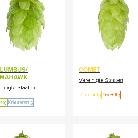
LUMBUS/
COMET
OMAHAWK
Vereinigte Staaten
einigte Staaten
Zitrusartig
Fruchtig
zig
Kräuterartig