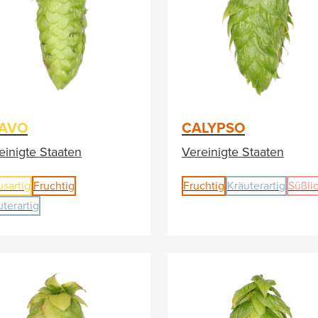
AVO
CALYPSO
einigte Staaten
Vereinigte Staaten
usartig
Fruchtig
Fruchtig
Kräuterartig
Süßli
uterartig