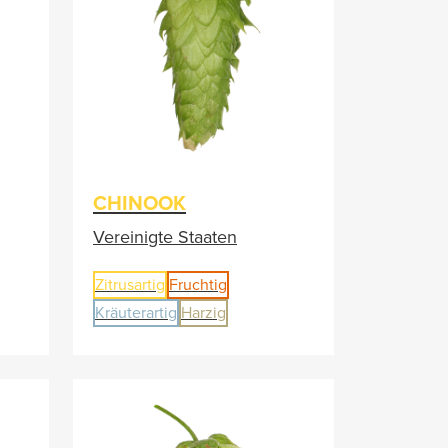
CHINOOK
Vereinigte Staaten
Zitrusartig
Fruchtig
Kräuterartig
Harzig