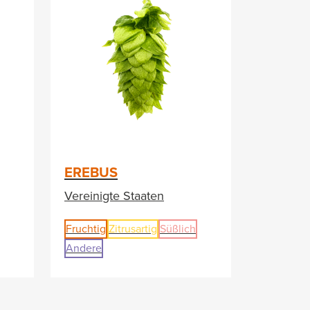
EREBUS
Vereinigte Staaten
Fruchtig
Zitrusartig
Süßlich
Andere