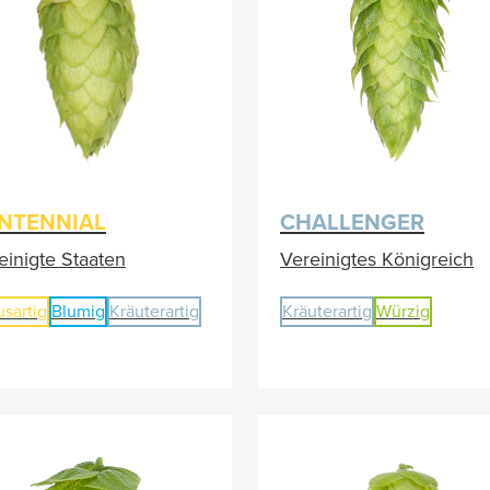
NTENNIAL
CHALLENGER
einigte Staaten
Vereinigtes Königreich
usartig
Blumig
Kräuterartig
Kräuterartig
Würzig