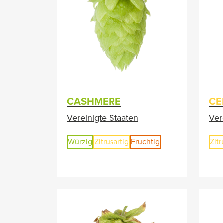
CASHMERE
CE
Vereinigte Staaten
Ver
Würzig
Zitrusartig
Fruchtig
Zitr