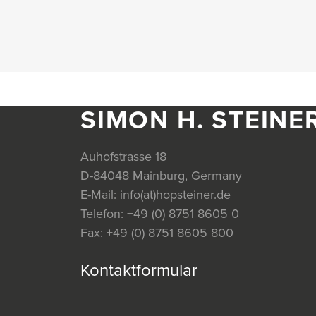
SIMON H. STEINE
Auhofstrasse 18
D-84048 Mainburg, Germany
E-Mail:
info(at)hopsteiner.de
Telefon:
+49 (0) 8751 8605 0
Fax:
+49 (0) 8751 8605 800
Kontaktformular