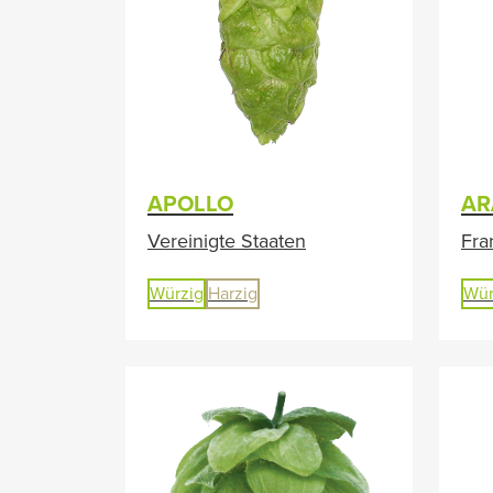
APOLLO
AR
Vereinigte Staaten
Fra
Würzig
Harzig
Wür