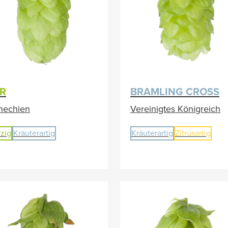
R
BRAMLING CROSS
hechien
Vereinigtes Königreich
zig
Kräuterartig
Kräuterartig
Zitrusartig