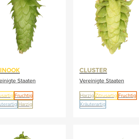
INOOK
CLUSTER
einigte Staaten
Vereinigte Staaten
usartig
Fruchtig
Harzig
Zitrusartig
Fruchtig
uterartig
Harzig
Kräuterartig