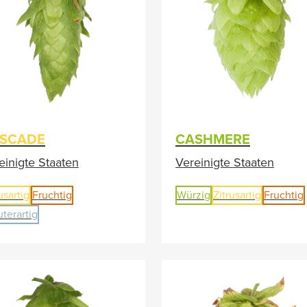
SCADE
CASHMERE
einigte Staaten
Vereinigte Staaten
usartig
Fruchtig
Würzig
Zitrusartig
Fruchtig
uterartig