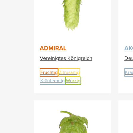
ADMIRAL
AK
Vereinigtes Königreich
Deu
Fruchtig
Zitrusartig
Krä
Kräuterartig
Würzig