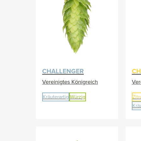
CHALLENGER
CH
Vereinigtes Königreich
Ver
Kräuterartig
Würzig
Zitr
Krä