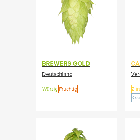
BREWERS GOLD
CA
Deutschland
Ver
Würzig
Fruchtig
Zitr
Krä