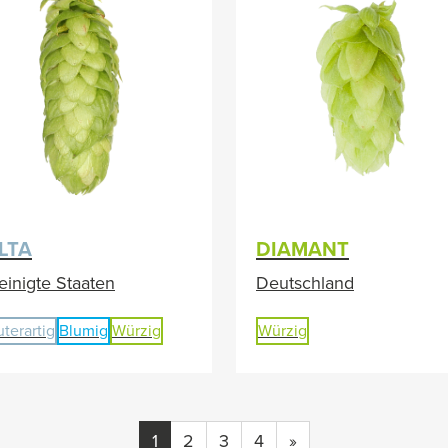
LTA
DIAMANT
einigte Staaten
Deutschland
uterartig
Blumig
Würzig
Würzig
1
2
3
4
»