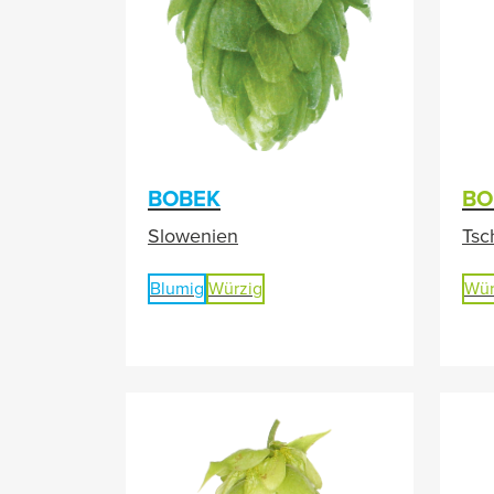
BOBEK
BO
Slowenien
Tsc
Blumig
Würzig
Wür