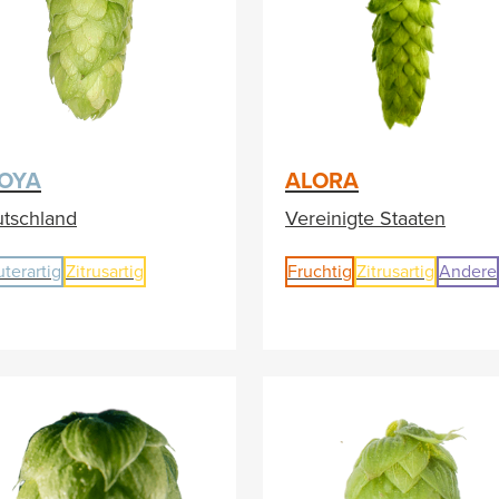
OYA
ALORA
tschland
Vereinigte Staaten
uterartig
Zitrusartig
Fruchtig
Zitrusartig
Andere