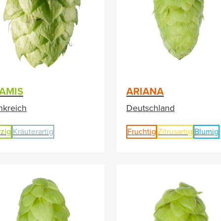
AMIS
ARIANA
nkreich
Deutschland
zig
Kräuterartig
Fruchtig
Zitrusartig
Blumig