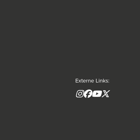
Externe Links:
Instagram
Facebook
YouTube
X formerly(tw