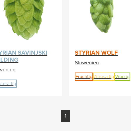
YRIAN SAVINJSKI
STYRIAN WOLF
LDING
Slowenien
wenien
Fruchtig
Zitrusartig
Würzig
uterartig
1