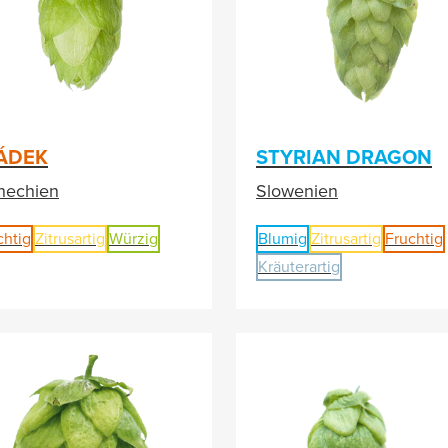
ÁDEK
STYRIAN DRAGON
hechien
Slowenien
chtig
Zitrusartig
Würzig
Blumig
Zitrusartig
Fruchtig
Kräuterartig