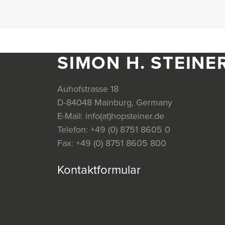
SIMON H. STEINE
Auhofstrasse 18
D-84048 Mainburg, Germany
E-Mail:
info(at)hopsteiner.de
Telefon:
+49 (0) 8751 8605 0
Fax:
+49 (0) 8751 8605 800
Kontaktformular