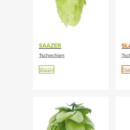
SAAZER
SL
Tschechien
Tsc
Würzig
Fru