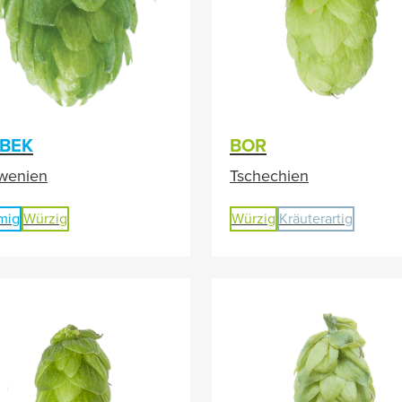
BEK
BOR
wenien
Tschechien
mig
Würzig
Würzig
Kräuterartig