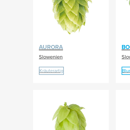
AURORA
BO
Slowenien
Slo
Kräuterartig
Blu