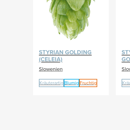
STYRIAN GOLDING
ST
(CELEIA)
GO
Slowenien
Slo
Kräuterartig
Blumig
Fruchtig
Krä