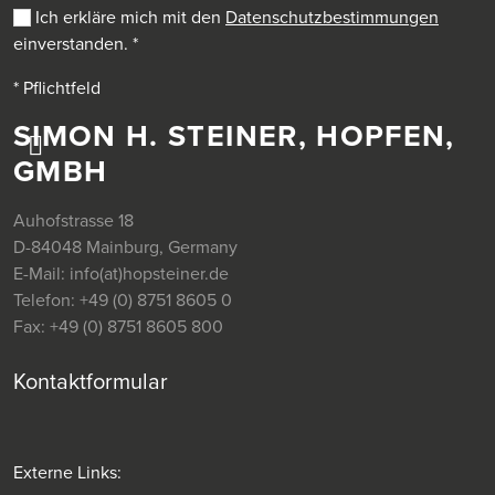
Ich erkläre mich mit den
Datenschutzbestimmungen
einverstanden.
*
* Pflichtfeld
SIMON H. STEINER, HOPFEN,
GMBH
Auhofstrasse 18
D-84048 Mainburg, Germany
E-Mail:
info(at)hopsteiner.de
Telefon:
+49 (0) 8751 8605 0
Fax:
+49 (0) 8751 8605 800
Kontaktformular
Externe Links: