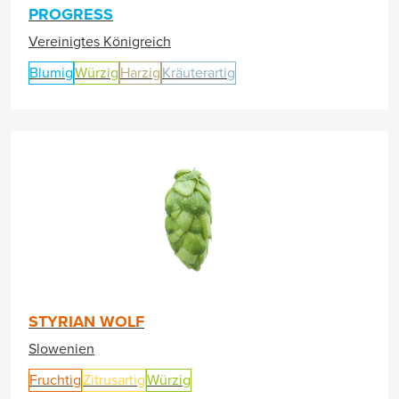
PROGRESS
Vereinigtes Königreich
Blumig
Würzig
Harzig
Kräuterartig
STYRIAN WOLF
Slowenien
Fruchtig
Zitrusartig
Würzig