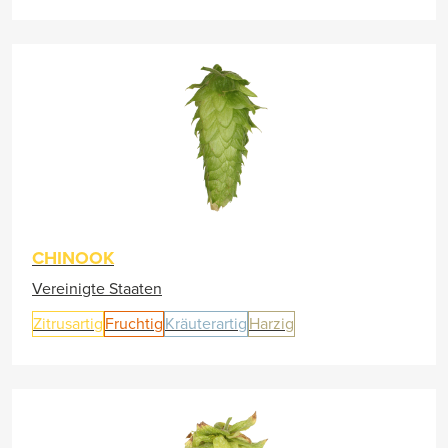
CHINOOK
Vereinigte Staaten
Zitrusartig
Fruchtig
Kräuterartig
Harzig