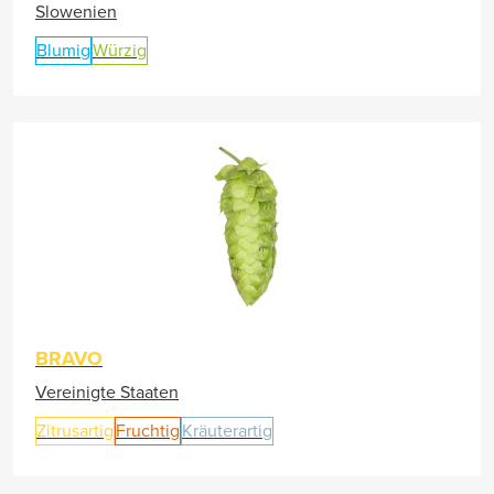
Slowenien
Blumig
Würzig
BRAVO
Vereinigte Staaten
Zitrusartig
Fruchtig
Kräuterartig