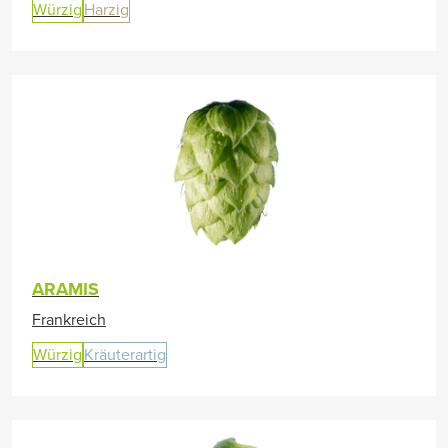
Würzig
Harzig
ARAMIS
Frankreich
Würzig
Kräuterartig