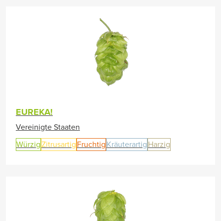
EUREKA!
Vereinigte Staaten
Würzig
Zitrusartig
Fruchtig
Kräuterartig
Harzig