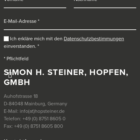
E-Mail-Adresse
Ich erkläre mich mit den
Datenschutzbestimmungen
einverstanden.
*
* Pflichtfeld
SIMON H. STEINER, HOPFEN,
GMBH
Auhofstrasse 18
D-84048 Mainburg, Germany
E-Mail:
info(at)hopsteiner.de
Telefon:
+49 (0) 8751 8605 0
Fax:
+49 (0) 8751 8605 800