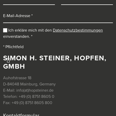
E-Mail-Adresse
Ich erkläre mich mit den
Datenschutzbestimmungen
einverstanden.
*
* Pflichtfeld
SIMON H. STEINER, HOPFEN,
GMBH
Auhofstrasse 18
D-84048 Mainburg, Germany
E-Mail:
info(at)hopsteiner.de
Telefon:
+49 (0) 8751 8605 0
Fax:
+49 (0) 8751 8605 800
Kontaktformular